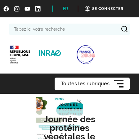
FR
SE CONNECTER
Tapez
ici
votre
recherche
Toutes les rubriques
Journée des
protéines
végétales le