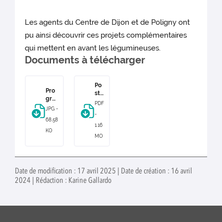
Les agents du Centre de Dijon et de Poligny ont
pu ainsi découvrir ces projets complémentaires
qui mettent en avant les légumineuses.
Documents à télécharger
Po
Pro
ste
gra
r
PDF
mm
jou
JPG -
e
-
rné
68.58
jour
e
1.16
née
KO
pr
MO
prot
oté
éine
ine
s
s
vég
vé
étal
Date de modification : 17 avril 2025 | Date de création : 16 avril
gé
es
2024 | Rédaction : Karine Gallardo
tal
es