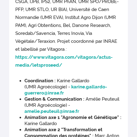
CSGA, IJPB, IPS2, UMR PhAN, UMR SPO/PROBE-
PFP, UMR STLO, UR BIA), Université de Caen
Normandie (UMR EVA), Institut Agro Dijon (UMR
PAM), Agri Obtentions, Bel, Danone Research,
Soredab/Savencia, Terres Inovia, Via
Végétale/Teraxion. Projet coordonné par INRAE
et labellisé par Vitagora
:
https://www.vitagora.com/vitagora/actus-
media/letsproseed/
Coordination :
Karine Gallardo
(UMR Agroécologie) -
karine.gallardo-
guerrero@inrae.fr
Gestion & Communication :
Amélie Peuteuil
(UMR Agroécologie) -
amelie.peuteuil@inrae.fr
Animation axe 1 "Agronomie et Génétique" :
Karine Gallardo
Animation axe 2 "Transformation et
Consommation des protéines" :
Marc Anton