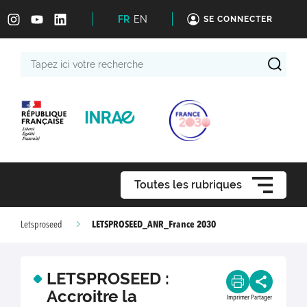
FR
EN
SE CONNECTER
Tapez
ici
votre
recherche
Toutes les rubriques
LETSPROSEED_ANR_France 2030
Letsproseed
LETSPROSEED :
Accroitre la
Imprimer
Partager